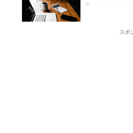
の...
スポ