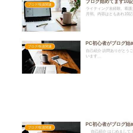
ブログ始めてまず10
ブログ/投資関連
ライティング未経験、看護
月弱、内容はともあれ10記事
PC初心者がブログ始
ブログ/投資関連
自己紹介 訪問ありがとう
います...
PC初心者がブログ始
ブログ/投資関連
自己紹介 はじめまして！