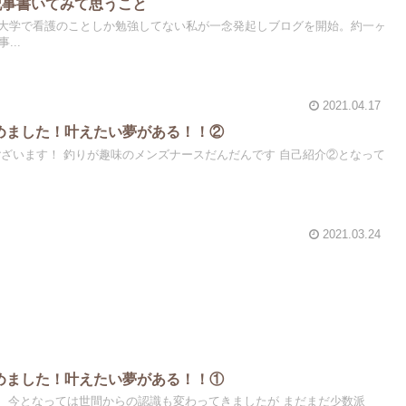
記事書いてみて思うこと
大学で看護のことしか勉強してない私が一念発起しブログを開始。約一ヶ
...
2021.04.17
めました！叶えたい夢がある！！②
ございます！ 釣りが趣味のメンズナースだんだんです 自己紹介②となって
2021.03.24
めました！叶えたい夢がある！！①
 今となっては世間からの認識も変わってきましたが まだまだ少数派