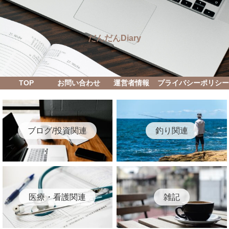
だんだんDiary
TOP
お問い合わせ
運営者情報
プライバシーポリシ
ブログ/投資関連
釣り関連
医療・看護関連
雑記