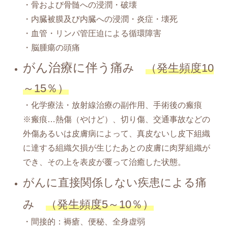
・骨および骨髄への浸潤・破壊
・内臓被膜及び内臓への浸潤・炎症・壊死
・血管・リンパ管圧迫による循環障害
・脳腫瘍の頭痛
がん治療に伴う痛
み
（発生頻度10
～15％）
・化学療法・放射線治療の副作用、手術後の瘢痕
※瘢痕…熱傷（やけど）、切り傷、交通事故などの
外傷あるいは皮膚病によって、真皮ないし皮下組織
に達する組織欠損が生じたあとの皮膚に肉芽組織が
でき、その上を表皮が覆って治癒した状態。
がんに直接関係しない疾患による痛
み
（発生頻度5～10％）
・間接的：褥瘡、便秘、全身虚弱