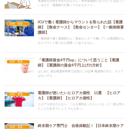
看護師を目指す学生のみなさん！将来看護師になりたいとは思って
いるけど、看護師の仕事ってなかなかイメ...
ICUで働く看護師からマウントを取られた話【看護
医療・看護関連
師】【救命ナース】【救命センター】【一般病棟看
護師】
一般病棟で働く看護師さん！救命センターで働いている看護師さん
からマウント取られた経験ってありません...
「看護師賃金4千円up」について思うこと【看護
医療・看護関連
師】【看護師の賃金4千円上げの方針】
はじめに 最近看護師界隈で話題のこの記事 看護師の方も、そうで
はない方も ...
看護師が使いたいヒロアカ個性 11選 【ヒロア
医療・看護関連
カ】【看護師】【ヒロアカ個性】
ヒロアカ好きの人なら「こんな個性あったらいいな」と一度は考え
たことがあるでしょう そんなあっ...
終末期ケア専門士 合格体験記！【日本終末期ケア
医療・看護関連